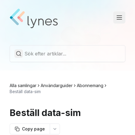
Driftstatus
Trust Center
Svenska
Alla samlingar
Användarguider
Abonnemang
Beställ data-sim
Beställ data-sim
Copy page
More options