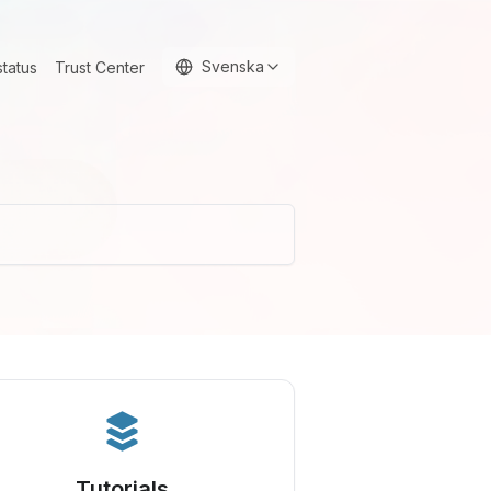
Svenska
status
Trust Center
Tutorials