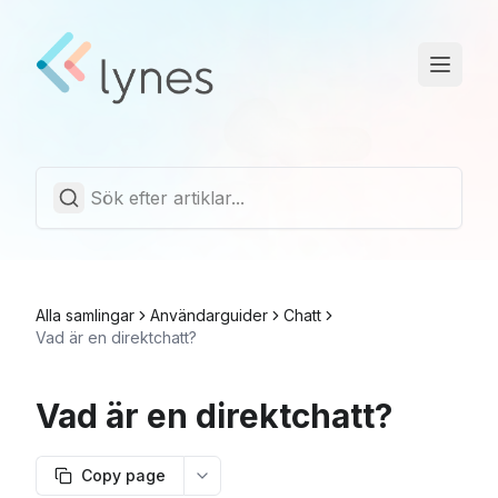
Driftstatus
Trust Center
Svenska
Alla samlingar
Användarguider
Chatt
Vad är en direktchatt?
Vad är en direktchatt?
Copy page
More options