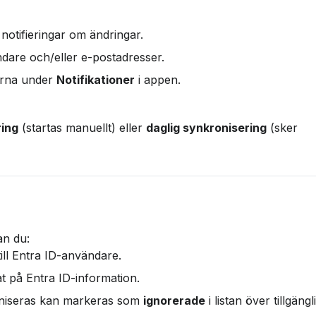
notifieringar om ändringar.
ndare och/eller e-postadresser.
erna under 
Notifikationer
 i appen.
ring
 (startas manuellt) eller 
daglig synkronisering
 (sker 
an du:
ill Entra ID-användare.
 på Entra ID-information.
niseras kan markeras som 
ignorerade
 i listan över tillgängl