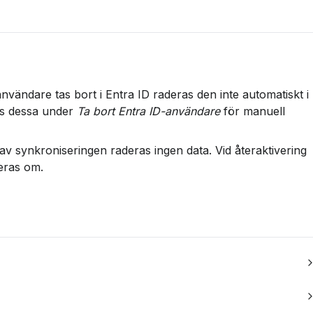
nvändare tas bort i Entra ID raderas den inte automatiskt i 
as dessa under 
Ta bort Entra ID-användare
 för manuell 
v synkroniseringen raderas ingen data. Vid återaktivering 
reras om.