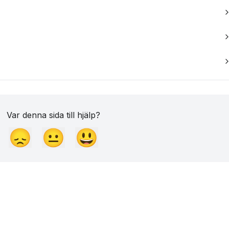
Var denna sida till hjälp?
😞
😐
😃