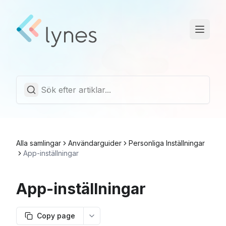
Driftstatus
Trust Center
Svenska
Alla samlingar
Användarguider
Personliga Inställningar
App-inställningar
App-inställningar
Copy page
More options