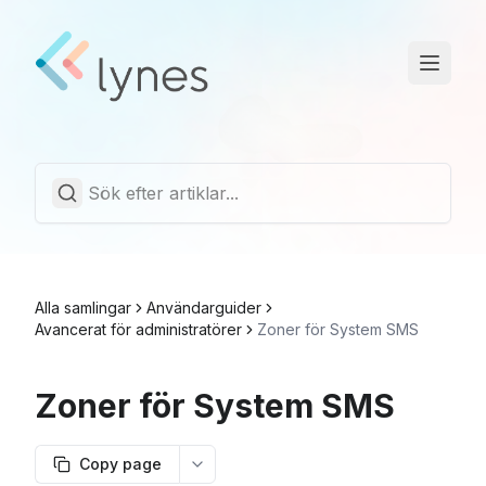
Driftstatus
Trust Center
Svenska
Alla samlingar
Användarguider
Avancerat för administratörer
Zoner för System SMS
Zoner för System SMS
Copy page
More options