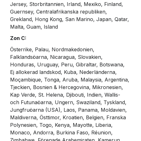
Jersey, Storbritannien, Irland, Mexiko, Finland, 
Guernsey, Centralafrikanska republiken, 
Grekland, Hong Kong, San Marino, Japan, Qatar, 
Malta, Guam, Island
Zon C:
Österrike, Palau, Nordmakedonien, 
Falklandsöarna, Nicaragua, Slovakien, 
Honduras, Uruguay, Peru, Gibraltar, Botswana, 
Ej allokerad landskod, Kuba, Nederländerna, 
Moçambique, Tonga, Aruba, Malaysia, Argentina, 
Tjeckien, Bosnien & Hercegovina, Mikronesien, 
Kap Verde, St. Helena, Djibouti, Indien, Wallis- 
och Futunaöarna, Ungern, Swaziland, Tyskland, 
Jungfruöarna (USA), Laos, Panama, Moldavien, 
Maldiverna, Östtimor, Kroatien, Belgien, Franska 
Polynesien, Togo, Kenya, Mayotte, Liberia, 
Monaco, Andorra, Burkina Faso, Réunion, 
Zimbabwe, Förenade Arabemiraten, Kamerun, 