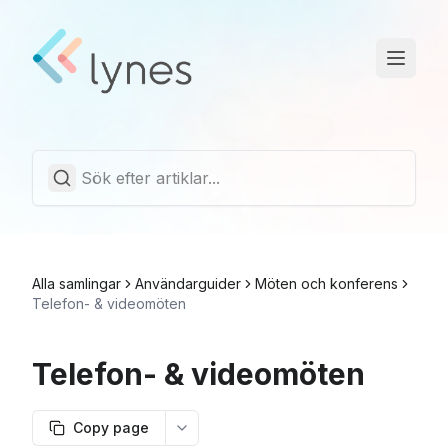
Driftstatus
Trust Center
Svenska
Alla samlingar
Användarguider
Möten och konferens
Telefon- & videomöten
Telefon- & videomöten
Copy page
More options