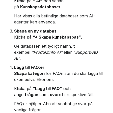
Klicka på 
“ AI”
 och sedan 
på 
Kunskapsdatabaser
.
Här visas alla befintliga databaser som AI-
agenter kan använda.
Skapa en ny databas
Klicka på 
“+ Skapa kunskapsbas”
.
Ge databasen ett tydligt namn, till 
exempel 
“Produktinfo AI”
 eller 
“SupportFAQ 
AI”
.
Lägg till FAQ:er
Skapa kategori 
för FAQn som du ska lägga till 
exempelvis Ekonomi.
Klicka på 
“Lägg till FAQ”
 och 
ange 
frågan
 samt 
svaret
 i respektive fält.
FAQ:er hjälper AI:n att snabbt ge svar på 
vanliga frågor.