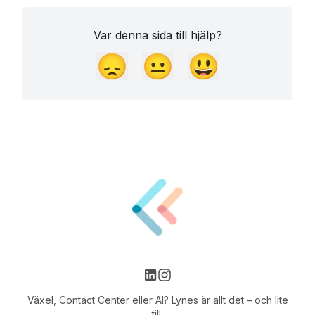
Var denna sida till hjälp?
😞
😐
😃
Växel, Contact Center eller AI? Lynes är allt det – och lite
till.