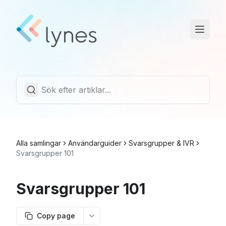
Driftstatus
Trust Center
Svenska
Alla samlingar
Användarguider
Svarsgrupper & IVR
Svarsgrupper 101
Svarsgrupper 101
Copy page
More options