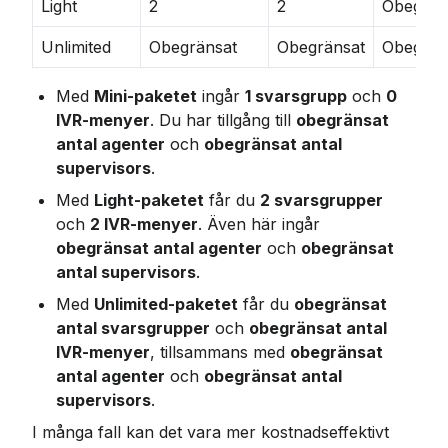
Light
2
2
Obegrän
Unlimited
Obegränsat
Obegränsat
Obegrän
Med 
Mini-paketet
 ingår 
1 svarsgrupp
 och 
0 
IVR-menyer
. Du har tillgång till 
obegränsat 
antal agenter
 och 
obegränsat antal 
supervisors
.
Med 
Light-paketet
 får du 
2 svarsgrupper
och 
2 IVR-menyer
. Även här ingår 
obegränsat antal agenter
 och 
obegränsat 
antal supervisors
.
Med 
Unlimited-paketet
 får du 
obegränsat 
antal svarsgrupper
 och 
obegränsat antal 
IVR-menyer
, tillsammans med 
obegränsat 
antal agenter
 och 
obegränsat antal 
supervisors
.
I många fall kan det vara mer kostnadseffektivt 