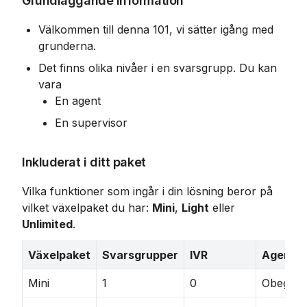
Grundläggande information
Välkommen till denna 101, vi sätter igång med 
grunderna.
Det finns olika nivåer i en svarsgrupp. Du kan 
vara
En agent
En supervisor
Inkluderat i ditt paket
Vilka funktioner som ingår i din lösning beror på 
vilket växelpaket du har: 
Mini
, 
Light
 eller 
Unlimited
.
Växelpaket
Svarsgrupper
IVR
Agenter
Mini
1
0
Obegrän