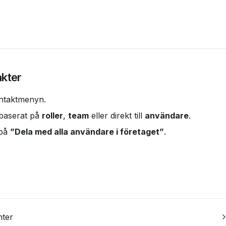
kter
ontaktmenyn.
 baserat på 
roller
, 
team
 eller direkt till 
användare
.
på 
”Dela med alla användare i företaget”
.
nter