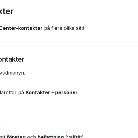
kter
Center-kontakter
 på flera olika sätt.
kontakter
uvudmenyn.
därefter på 
Kontakter – personer
.
t
amt 
företag
 och 
befattning
 (valfritt).