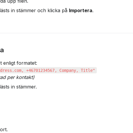
dda upp filen.
lästs in stämmer och klicka på 
Importera
.
ta
 rad per kontakt)
lästs in stämmer.
ort.