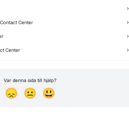
i Contact Center
er
ct Center
Var denna sida till hjälp?
😞
😐
😃