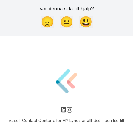
Var denna sida till hjälp?
😞
😐
😃
Växel, Contact Center eller AI? Lynes är allt det – och lite till.