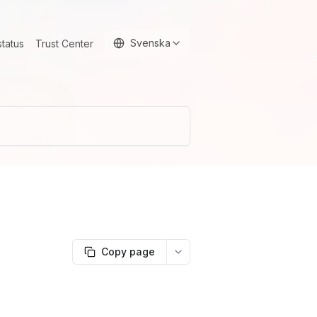
Svenska
status
Trust Center
Copy page
More options