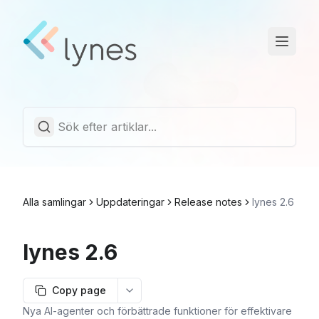
Driftstatus
Trust Center
Svenska
Alla samlingar
Uppdateringar
Release notes
lynes 2.6
lynes 2.6
Copy page
More options
Nya AI-agenter och förbättrade funktioner för effektivare