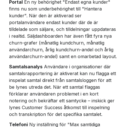
Portal
 En ny behörighet "Endast egna kunder" 
finns nu som underbehörighet till "Hantera 
kunder". När den är aktiverad ser 
portalanvändare endast kunder där de är 
tilldelade som säljare, och tilldelningar uppdateras 
i realtid. Säljdashboarden har även fått fyra nya 
churn-grafer (månatlig kundchurn, månatlig 
användarchurn, årlig kundchurn-andel och årlig 
användarchurn-andel) samt en omarbetad layout.
Samtalsanalys
 Användare i organisationer där 
samtalsrapportering är aktiverat kan nu flagga ett 
inspelat samtal direkt från samtalsloggen för att 
be lynes utreda det. När ett samtal flaggas 
förklarar användaren problemet i en kort 
notering och bekräftar ett samtycke – inskick ger 
lynes Customer Success åtkomst till inspelning 
och transkription för det specifika samtalet.
Telefoni
 Ny inställning för "Max samtidiga 