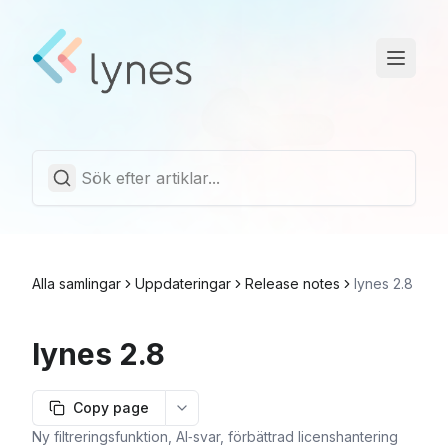
Driftstatus
Trust Center
Svenska
Alla samlingar
Uppdateringar
Release notes
lynes 2.8
lynes 2.8
Copy page
More options
Ny filtreringsfunktion, AI‑svar, förbättrad licenshantering