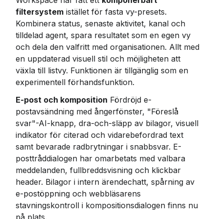
Workspace har fått ett 
komponerbart 
filtersystem
 istället för fasta vy-presets. 
Kombinera status, senaste aktivitet, kanal och 
tilldelad agent, spara resultatet som en egen vy 
och dela den valfritt med organisationen. Allt med 
en uppdaterad visuell stil och möjligheten att 
växla till listvy. Funktionen är tillgänglig som en 
experimentell förhandsfunktion.
E-post och komposition
 Fördröjd e-
postavsändning med ångerfönster, "Föreslå 
svar"-AI-knapp, dra-och-släpp av bilagor, visuell 
indikator för citerad och vidarebefordrad text 
samt bevarade radbrytningar i snabbsvar. E-
posttråddialogen har omarbetats med valbara 
meddelanden, fullbreddsvisning och klickbar 
header. Bilagor i intern ärendechatt, spårning av 
e-postöppning och webbläsarens 
stavningskontroll i kompositionsdialogen finns nu 
på plats.