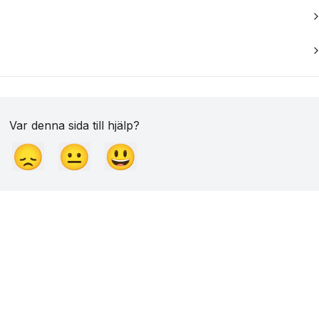
Var denna sida till hjälp?
😞
😐
😃