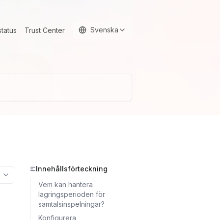
Svenska
status
Trust Center
Innehållsförteckning
More options
Vem kan hantera
lagringsperioden för
samtalsinspelningar?
Konfigurera