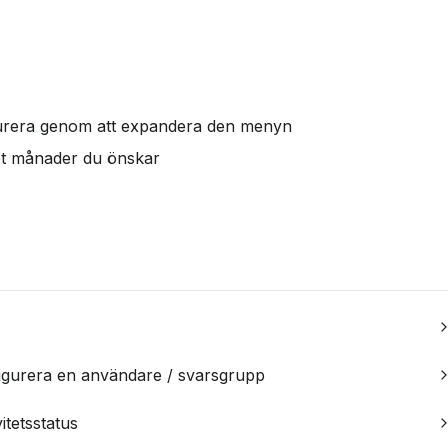
igurera genom att expandera den menyn
let månader du önskar
igurera en användare / svarsgrupp
itetsstatus