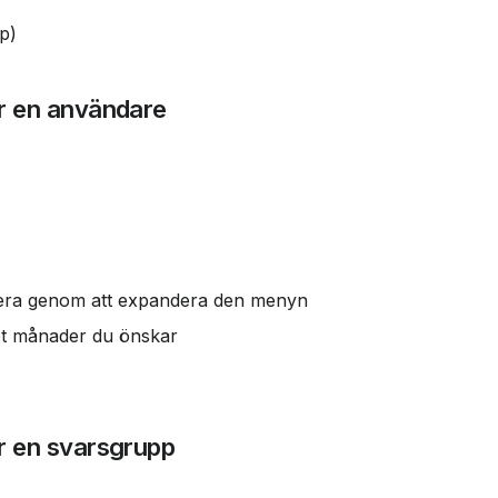
p)
för en användare
urera genom att expandera den menyn
let månader du önskar
ör en svarsgrupp