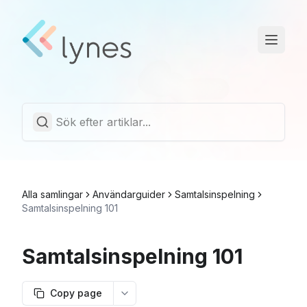
Driftstatus
Trust Center
Svenska
Alla samlingar
Användarguider
Samtalsinspelning
Samtalsinspelning 101
Samtalsinspelning 101
Copy page
More options