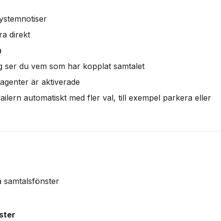
ystemnotiser
ra direkt
å
dig ser du vem som har kopplat samtalet
agenter är aktiverade
ilern automatiskt med fler val, till exempel parkera eller 
a samtalsfönster
ster