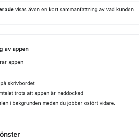
verade
 visas även en kort sammanfattning av vad kunden 
g av appen
erar appen
 på skrivbordet
amtalet trots att appen är neddockad
alen i bakgrunden medan du jobbar ostört vidare.
fönster