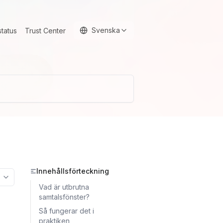
Svenska
status
Trust Center
Innehållsförteckning
More options
Vad är utbrutna
samtalsfönster?
Så fungerar det i
praktiken