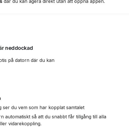
s
 där du kan agera direkt utan att öppna appen.
är neddockad
tis på datorn där du kan
å
dig ser du vem som har kopplat samtalet
automatiskt så att du snabbt får tillgång till alla 
ler vidarekoppling.