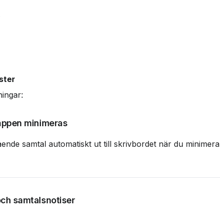
.
ster
ningar:
 appen minimeras
ående samtal automatiskt ut till skrivbordet när du minimera
och samtalsnotiser