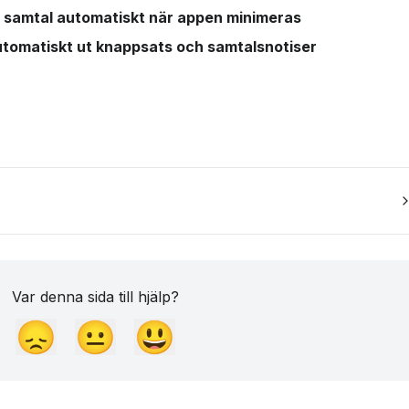
t samtal automatiskt när appen minimeras
utomatiskt ut knappsats och samtalsnotiser 
Var denna sida till hjälp?
😞
😐
😃