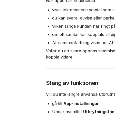
När appen är neddockad
visas inkommande samtal som s
du kan svara, avvisa eller parke
vilken slinga kunden har ringt p
om ett samtal har kopplats till 
AI-sammanfattning visas om AI-
Väljer du att svara öppnas samtalsda
koppla vidare.
Stäng av funktionen
Vill du inte längre använda utbrutn
gå till 
App-inställningar
Under avsnittet 
Utbrytningsfön