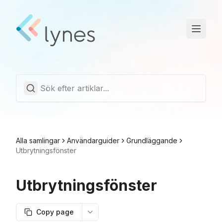
Driftstatus
Trust Center
Svenska
Alla samlingar
Användarguider
Grundläggande
Utbrytningsfönster
Utbrytningsfönster
Copy page
More options