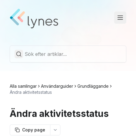
Driftstatus
Trust Center
Svenska
Alla samlingar
Användarguider
Grundläggande
Ändra aktivitetsstatus
Ändra aktivitetsstatus
Copy page
More options