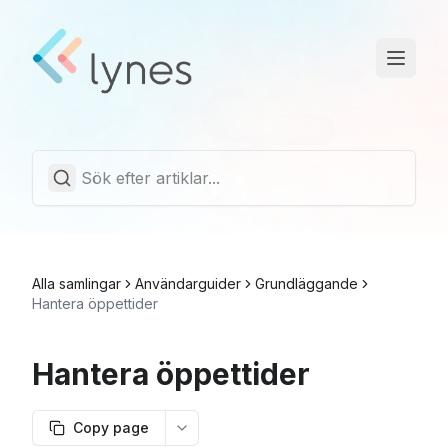
Driftstatus
Trust Center
Svenska
Alla samlingar
Användarguider
Grundläggande
Hantera öppettider
Hantera öppettider
Copy page
More options