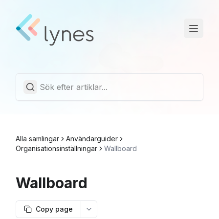
Driftstatus
Trust Center
Svenska
Alla samlingar
Användarguider
Organisationsinställningar
Wallboard
Wallboard
Copy page
More options