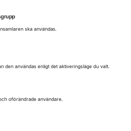
rsgrupp
insamlaren ska användas.
 den användas enligt det aktiveringsläge du valt.
a och oförändrade användare.