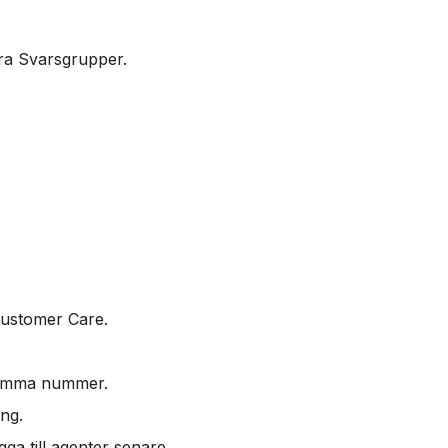
ra Svarsgrupper.
Customer Care.
t samma nummer.
ing.
gga till agenter senare.