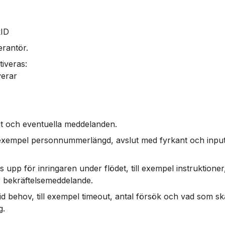
kID
erantör.
tiveras:
verar
out och eventuella meddelanden.
ill exempel personnummerlängd, avslut med fyrkant och inpu
 upp för inringaren under flödet, till exempel instruktioner
er bekräftelsemeddelande.
vid behov, till exempel timeout, antal försök och vad som sk
g.