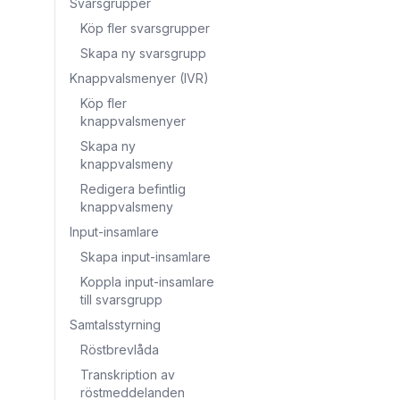
Svarsgrupper
Köp fler svarsgrupper
Skapa ny svarsgrupp
Knappvalsmenyer (IVR)
Köp fler
knappvalsmenyer
Skapa ny
knappvalsmeny
Redigera befintlig
knappvalsmeny
Input-insamlare
Skapa input-insamlare
Koppla input-insamlare
till svarsgrupp
Samtalsstyrning
Röstbrevlåda
Transkription av
röstmeddelanden