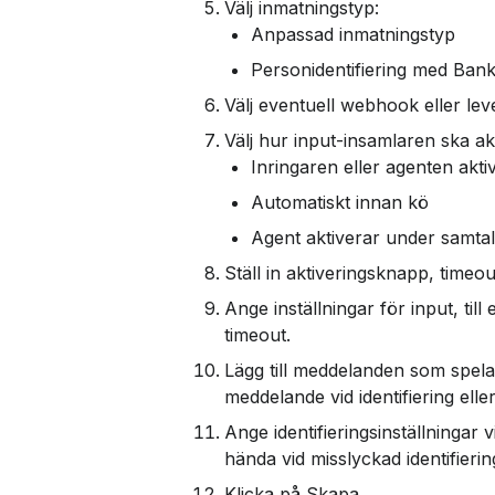
Välj inmatningstyp:
Anpassad inmatningstyp
Personidentifiering med Ban
Välj eventuell webhook eller lev
Välj hur input-insamlaren ska ak
Inringaren eller agenten akti
Automatiskt innan kö
Agent aktiverar under samtal
Ställ in aktiveringsknapp, time
Ange inställningar för input, t
timeout.
Lägg till meddelanden som spelas
meddelande vid identifiering ell
Ange identifieringsinställningar 
hända vid misslyckad identifierin
Klicka på Skapa.