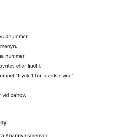
uvudnummer.
l menyn.
mma nummer.
tes eller ljudfil.
 exempel ”tryck 1 för kundservice”.
r vid behov.
eny
ra Knappvalsmenyer.