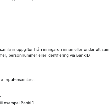
.
amla in uppgifter från inringaren innan eller under ett samt
er, personnummer eller identifiering via BankID.
a Input-insamlare.
.
ll exempel BankID.