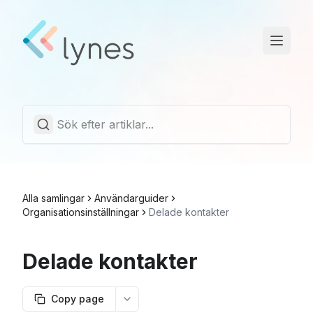
Driftstatus
Trust Center
Svenska
Alla samlingar
Användarguider
Organisationsinställningar
Delade kontakter
Delade kontakter
Copy page
More options