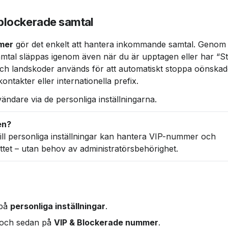
blockerade samtal
mer
 gör det enkelt att hantera inkommande samtal. Genom 
samtal släppas igenom även när du är upptagen eller har “St
och landskoder används för att automatiskt stoppa oönskad
kontakter eller internationella prefix.
nvändare via de personliga inställningarna.
till personliga inställningar kan hantera VIP-nummer och 
ittet – utan behov av administratörsbehörighet.
på 
personliga inställningar
.
 och sedan på 
VIP & Blockerade nummer
.