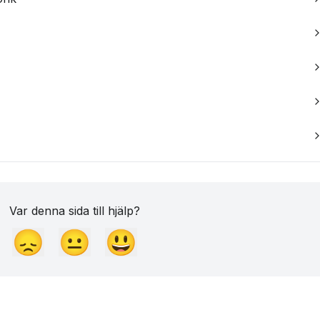
Var denna sida till hjälp?
😞
😐
😃