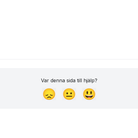
Var denna sida till hjälp?
😞
😐
😃