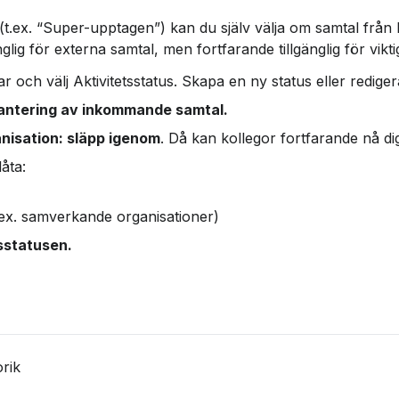
s (t.ex. “Super-upptagen”) kan du själv välja om samtal från
nglig för externa samtal, men fortfarande tillgänglig för vikt
gar och välj Aktivitetsstatus. Skapa en ny status eller redigera
antering av inkommande samtal.
nisation: släpp igenom
. Då kan kollegor fortfarande nå d
låta:
t.ex. samverkande organisationer)
sstatusen.
orik