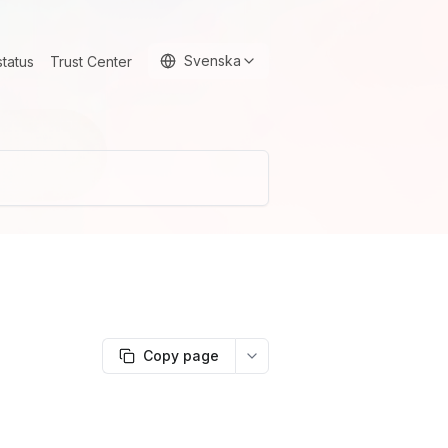
Svenska
status
Trust Center
Copy page
More options