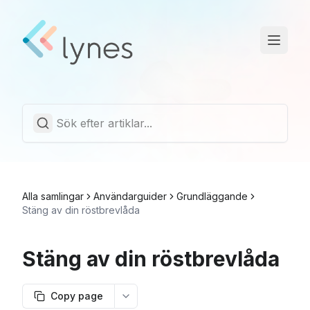
Driftstatus
Trust Center
Svenska
Alla samlingar
Användarguider
Grundläggande
Stäng av din röstbrevlåda
Stäng av din röstbrevlåda
Copy page
More options